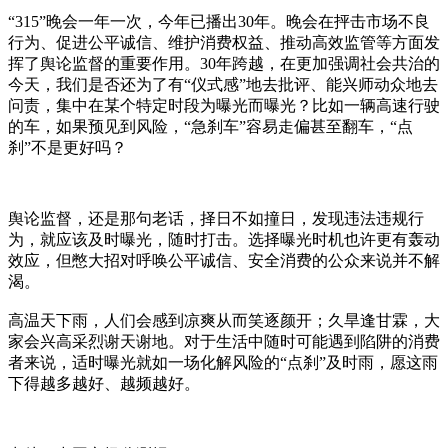
“315”晚会一年一次，今年已播出30年。晚会在抨击市场不良
行为、促进公平诚信、维护消费权益、推动高效监管等方面发
挥了舆论监督的重要作用。30年跨越，在更加强调社会共治的
今天，我们是否还为了有“仪式感”地去批评、能兴师动众地去
问责，集中在某个特定时段为曝光而曝光？比如一辆高速行驶
的车，如果预见到风险，“急刹车”容易走偏甚至翻车，“点
刹”不是更好吗？
舆论监督，还是那句老话，择日不如撞日，发现违法违规行
为，就应该及时曝光，随时打击。选择曝光时机也许更有轰动
效应，但憋大招对呼唤公平诚信、安全消费的公众来说并不解
渴。
高温天下雨，人们会感到凉爽从而笑逐颜开；久旱逢甘霖，大
家会兴高采烈谢天谢地。对于生活中随时可能遇到陷阱的消费
者来说，适时曝光就如一场化解风险的“点刹”及时雨，愿这雨
下得越多越好、越频越好。