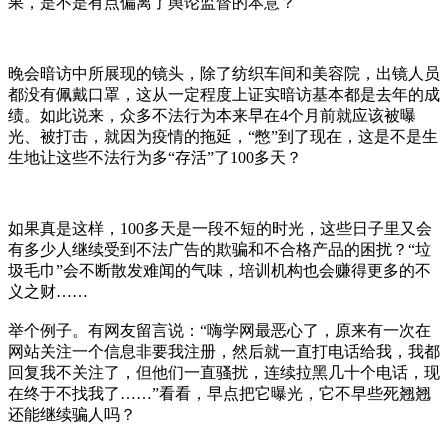
果，是不是有点偏离了舆论监督的本意？
晚会暗访中所展现的镜头，除了纺织车间和美容院，出镜人员
都没有佩戴口罩，这从一定程度上证实暗访基本都是去年的成
绩。如此说来，众多不法行为本来早在4个月前就应该被曝
光、被打击，就因为疫情的拖延，“憋”到了现在，这是不是生
生地让这些不法行为多“存活”了100多天？
如果真是这样，100多天是一段不短的时光，这些日子里又会
有多少人继续受到不法广告的欺骗和不合格产品的困扰？“垃
圾毛巾”会不断散发难闻的气味，培训机构也会赚得更多的不
义之财……
举个例子。有网友留言说：“嗨学网最恶心了，原来有一次在
网站关注一个信息非要我注册，然后就一直打电话给我，我都
回复我不关注了，但他们一直骚扰，连续拉黑几十个电话，现
在终于不找我了……”看看，早点把它曝光，它不早些死翘翘
还能继续骗人吗？