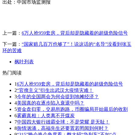
出处：中国市场监测报
上一篇：
6万人抢959套房，背后却是隐藏着的超级危险信号
下一篇：
“国家赔几百万也够了”！说这话的“名导”没看到张玉
环的苦难
枫叶列表
热门阅读
1
6万人抢959套房，背后却是隐藏着的超级危险信号
2
“官僚主义”衍生出武汉大疫情灾难！
3
今年的全国两会为何会提到地摊经济？
4
美国真的在逐步陷入衰退中吗？
5
资金盘归零，交易所跑路，币圈骗局开始最后的收割
6
雾霾真相：人类离不开煤炭
7
中国四大银行雄霸全球：不是荣耀 是无耻！
8
舆情汹涌，高福先生还要置若罔闻到何时？
9
“315”晚会换个角度看：憋大招“急刹车”不如“点..