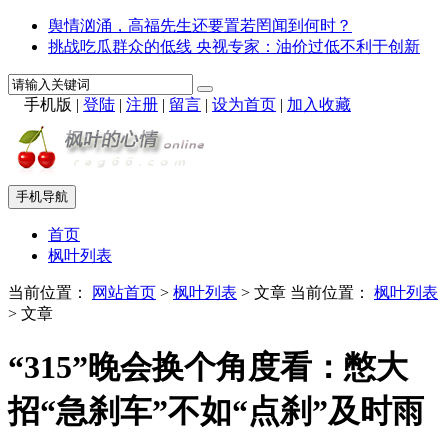
舆情汹涌，高福先生还要置若罔闻到何时？
挑战吃瓜群众的低线 央视专家：油价过低不利于创新
手机版
|
登陆
|
注册
|
留言
|
设为首页
|
加入收藏
手机导航
首页
枫叶列表
当前位置：
网站首页
>
枫叶列表
> 文章
当前位置：
枫叶列表
> 文章
“315”晚会换个角度看：憋大
招“急刹车”不如“点刹”及时雨