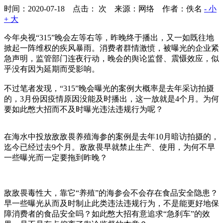
时间：2020-07-18 点击：
次
来源：网络 作者：佚名
- 小
+ 大
今年央视“315”晚会左等右等，昨晚终于播出，又一如既往地
掀起一阵维权的疾风暴雨。消费者群情激愤，被曝光的企业紧
急声明，监管部门连夜行动，晚会的舆论监督、震慑效应，似
乎没有因为延期而受影响。
不过笔者发现，“315”晚会曝光的案例大概率是去年采访拍摄
的，3月份因疫情原因没能及时播出，这一放就是4个月。为何
要如此憋大招而不及时曝光违法违规行为呢？
在海水中投放敌敌畏养殖海参的案例是去年10月暗访拍摄的，
迄今已经过去9个月。敌敌畏早就禁止生产、使用，为何不早
一些曝光而一定要拖到昨晚？
敌敌畏毒性大，靠它“养殖”的海参会不会存在食品安全隐患？
早一些曝光从而及时制止此类违法违规行为，不是能更好地保
障消费者的食品安全吗？如此憋大招有意追求“急刹车”的效