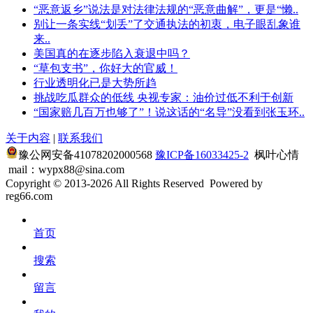
“恶意返乡”说法是对法律法规的“恶意曲解”，更是“懒..
别让一条实线“划丢”了交通执法的初衷，电子眼乱象谁
来..
美国真的在逐步陷入衰退中吗？
“草包支书”，你好大的官威！
行业透明化已是大势所趋
挑战吃瓜群众的低线 央视专家：油价过低不利于创新
“国家赔几百万也够了”！说这话的“名导”没看到张玉环..
关于内容
|
联系我们
豫公网安备41078202000568
豫ICP备16033425-2
枫叶心情
mail：wypx88@sina.com
Copyright © 2013-2026 All Rights Reserved
Powered by
reg66.com
首页
搜索
留言