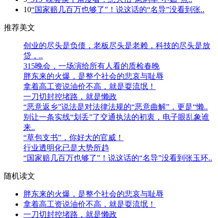
10
“国家赔几百万也够了”！说这话的“名导”没看到张..
推荐美文
创业的尽头是负债，老板尽头是老赖，科技的尽头是放
贷，..
315晚会，一场演给所有人看的质检春晚
胖东来的火爆，是整个社会的悲哀与耻辱
拿着高工资说油价不高，就是耍流氓！
一刀切封控堵路，就是懒政
“恶意返乡”说法是对法律法规的“恶意曲解”，更是“懒..
别让一条实线“划丢”了交通执法的初衷，电子眼乱象谁
来..
“草包支书”，你好大的官威！
行业透明化已是大势所趋
“国家赔几百万也够了”！说这话的“名导”没看到张玉环..
随机读文
胖东来的火爆，是整个社会的悲哀与耻辱
拿着高工资说油价不高，就是耍流氓！
一刀切封控堵路，就是懒政